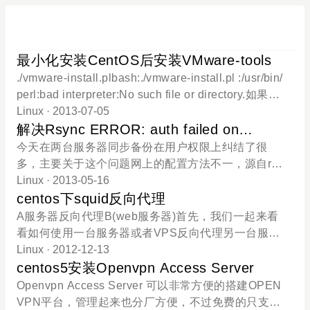
最小化安装CentOS后安装VMware-tools
./vmware-install.plbash:./vmware-install.pl :/usr/bin/
perl:bad interpreter:No such file or directory.如果出
现这个提示，则表明系统没有安装Perl环境，可以使
Linux
· 2013-07-05
用如下命令来提供Perl支持：yum groupinstall "Perl
解决Rsync ERROR: auth failed on
Support" Searching for GCC...The path "" is not vali
module
今天在两台服务器同步备份在用户权限上纠结了很
d path to the gcc binary.Would you like to change i
多，主要关于这个问题网上的配置方法不一，源自rsy
t? [yes]如果出现这个就表明gcc没有安装 yum install
nc版本不一致。Rsync 版本[root@mail video]# rsyn
Linux
· 2013-05-16
gcc gcc-c++ automake make将编译环境一次装好 Se
c –version rsync version 3.0.6 protocol version 30
centos下squid反向代理
arching for a valid kernel header path...The path "" i
Copyright (C) 1996-2009 by Andrew Tridgell, Wayn
A服务器反向代理B(web服务器)首先，我们一起来看
s not valid.Would you like to change it? [yes]如果出
e Davison, and others. Web site: rsync.samba.org
看如何使用一台服务器或者VPS反向代理另一台服务
现这个就表示kernel-devel包没有安装 yum insta
Capabilities: 64-bit files, 64-bit inums, 64-bit timest
器或者另一个服务器上的域名。我们假设用于squid的
Linux
· 2012-12-13
amps, 64-bit long ints, socketpairs, hardlinks, symli
服务器为A，而真实后端web服务器为B。首先，在A
centos5安装Openvpn Access Server
nks, IPv6, batchfiles, inplace, append, ACLs, xattrs,
服务器编译squid，以root账户ssh登陆A，运行下列
Openvpn Access Server 可以非常方便的搭建OPEN
iconv, no symtimesrsync comes with ABSOLUTELY
命令(本文基于CentOS 5.* 32bit)yum install squid编
VPN平台，管理起来也分厂方便，不过免费的只支持