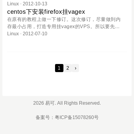
NO WARRANTY. This is free software, and you are
译过程很快，如果有安装httpd，可以移除之。yum re
2用户，自己用用还是不错的。先下载wget http://swu
Linux
· 2012-10-13
welcome to
move httpd接下来是最重要的部分，编辑squid.conf
pdate.openvpn.org/as/openvpn-as-1.8.4-CentOS5.i
centos下安装firefox挂vagex
文件(文件位置/etc/squid/)，squid.conf配置项目较
386.rpm安装rpm -ivh openvpn-as-1.8.4-CentOS5.i3
在原有的教程上做一下修订。这次修订，尽量做到内
多，网络上关于常规的设定教程也很多，本文我们主
86.rpm然后记住两个地址管理地址 https://IP:943/ad
存最小占用，打造专用挂vagex的VPS。所以要先清
要是记录能使用它反代另一台服务器或者域名，所
min登陆地址 https://IP:943默认管理用户是 openvpn
理下系统，如果你的VPS有做其他用途，那么这个命
Linux
· 2012-07-10
以，我们仅列出需要修改的前后端地址及域名部分。
通过SSH登陆使用 passwd openvpn 命令修改管理
令请不要执行。yum remove portmap* httpd* bind9*
修改过的squid.conf 点击下载squid.confcache_peer
密码登陆后台。通过 adduser xxx 增加用户
samba* nscd* sendmail*更新系统yum update安装xf
*.*.*.* parent 80 7 no-query originserver name=www
ce-4.4yum groupinstall xfce-4.4安装vnc-serveryum
1 cache_peer_domain www1 oiplay.com www.oipla
install vnc-server编辑vncserver配置文件vi /etc/sysc
y.com上面的...换成您的web服务器IP，如果有
1
2
›
onfig/vncservers把下面的内容复制到打开文件的最后
VNCSERVERS="1:root" VNCSERVERARGS[1]="-
geometry 800x600"退出保存即可设置vnc的密码vnc
passwd两次输入密码即可启动vncserverrvncserver
编辑随xstartup使vnc启动的时候启动xfcevi /root/.vn
2026 易可. All Rights Reserved.
c/xstartup删除原配置文件中的所有，填入下面的内容
#!/bin/sh /usr/bin/startxfce4给配置文件添加权限chm
备案号：
粤ICP备15078260号
od +x