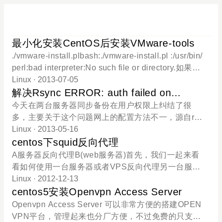
最小化安装CentOS后安装VMware-tools
./vmware-install.plbash:./vmware-install.pl :/usr/bin/
perl:bad interpreter:No such file or directory.如果出
现这个提示，则表明系统没有安装Perl环境，可以使
Linux
· 2013-07-05
用如下命令来提供Perl支持：yum groupinstall "Perl
解决Rsync ERROR: auth failed on
Support" Searching for GCC...The path "" is not vali
module
今天在两台服务器同步备份在用户权限上纠结了很
d path to the gcc binary.Would you like to change i
多，主要关于这个问题网上的配置方法不一，源自rsy
t? [yes]如果出现这个就表明gcc没有安装 yum install
nc版本不一致。Rsync 版本[root@mail video]# rsyn
Linux
· 2013-05-16
gcc gcc-c++ automake make将编译环境一次装好 Se
c –version rsync version 3.0.6 protocol version 30
centos下squid反向代理
arching for a valid kernel header path...The path "" i
Copyright (C) 1996-2009 by Andrew Tridgell, Wayn
A服务器反向代理B(web服务器)首先，我们一起来看
s not valid.Would you like to change it? [yes]如果出
e Davison, and others. Web site: rsync.samba.org
看如何使用一台服务器或者VPS反向代理另一台服务
现这个就表示kernel-devel包没有安装 yum insta
Capabilities: 64-bit files, 64-bit inums, 64-bit timest
器或者另一个服务器上的域名。我们假设用于squid的
Linux
· 2012-12-13
amps, 64-bit long ints, socketpairs, hardlinks, symli
服务器为A，而真实后端web服务器为B。首先，在A
centos5安装Openvpn Access Server
nks, IPv6, batchfiles, inplace, append, ACLs, xattrs,
服务器编译squid，以root账户ssh登陆A，运行下列
Openvpn Access Server 可以非常方便的搭建OPEN
iconv, no symtimesrsync comes with ABSOLUTELY
命令(本文基于CentOS 5.* 32bit)yum install squid编
VPN平台，管理起来也分厂方便，不过免费的只支持