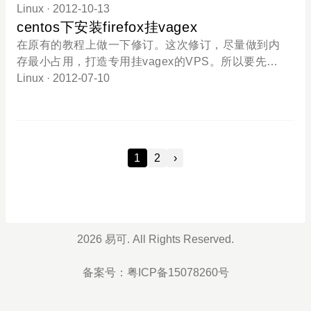
NO WARRANTY. This is free software, and you are
译过程很快，如果有安装httpd，可以移除之。yum re
2用户，自己用用还是不错的。先下载wget http://swu
Linux
· 2012-10-13
welcome to
move httpd接下来是最重要的部分，编辑squid.conf
pdate.openvpn.org/as/openvpn-as-1.8.4-CentOS5.i
centos下安装firefox挂vagex
文件(文件位置/etc/squid/)，squid.conf配置项目较
386.rpm安装rpm -ivh openvpn-as-1.8.4-CentOS5.i3
在原有的教程上做一下修订。这次修订，尽量做到内
多，网络上关于常规的设定教程也很多，本文我们主
86.rpm然后记住两个地址管理地址 https://IP:943/ad
存最小占用，打造专用挂vagex的VPS。所以要先清
要是记录能使用它反代另一台服务器或者域名，所
min登陆地址 https://IP:943默认管理用户是 openvpn
理下系统，如果你的VPS有做其他用途，那么这个命
Linux
· 2012-07-10
以，我们仅列出需要修改的前后端地址及域名部分。
通过SSH登陆使用 passwd openvpn 命令修改管理
令请不要执行。yum remove portmap* httpd* bind9*
修改过的squid.conf 点击下载squid.confcache_peer
密码登陆后台。通过 adduser xxx 增加用户
samba* nscd* sendmail*更新系统yum update安装xf
*.*.*.* parent 80 7 no-query originserver name=www
ce-4.4yum groupinstall xfce-4.4安装vnc-serveryum
1 cache_peer_domain www1 oiplay.com www.oipla
install vnc-server编辑vncserver配置文件vi /etc/sysc
y.com上面的...换成您的web服务器IP，如果有
1
2
›
onfig/vncservers把下面的内容复制到打开文件的最后
VNCSERVERS="1:root" VNCSERVERARGS[1]="-
geometry 800x600"退出保存即可设置vnc的密码vnc
passwd两次输入密码即可启动vncserverrvncserver
编辑随xstartup使vnc启动的时候启动xfcevi /root/.vn
2026 易可. All Rights Reserved.
c/xstartup删除原配置文件中的所有，填入下面的内容
#!/bin/sh /usr/bin/startxfce4给配置文件添加权限chm
备案号：
粤ICP备15078260号
od +x