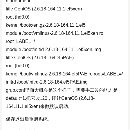
hiddenmenu
title CentOS (2.6.18-164.11.1.el5xen)
root (hd0,0)
kernel /boot/xen.gz-2.6.18-164.11.1.el5
module /boot/vmlinuz-2.6.18-164.11.1.el5xen ro
root=LABEL=/
module /boot/initrd-2.6.18-164.11.1.el5xen.img
title CentOS (2.6.18-164.el5PAE)
root (hd0,0)
kernel /boot/vmlinuz-2.6.18-164.el5PAE ro root=LABEL=/
initrd /boot/initrd-2.6.18-164.el5PAE.img
grub.conf里面大概会是这个样子，需要手工改的地方是
default=1,把它改成0，即让CentOS (2.6.18-
164.11.1.el5xen)来做默认启动。
保存退出后重启系统。