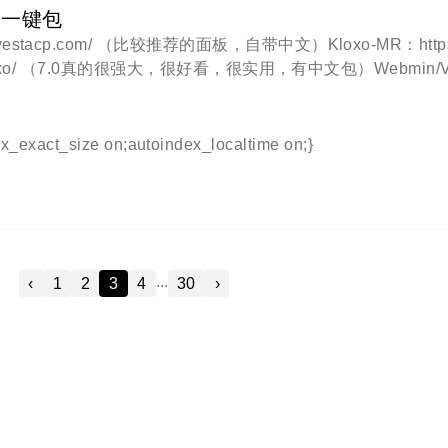
程文档。FTP >mdir
看见登录屏幕，你的SSH连接就立即关闭，并提示此消息：“C
和一键包
.X.X”。SSH服务器方面：在系统日志中，你看到如下错误消息（如，在Deb
vestacp.com/ （比较推荐的面板，自带中文）Kloxo-MR：https:
ct 16 08:59:45 openstack sshd[1214]: error: Could not lo
an/kloxo/ （7.0真的很强大，很好看，很实用，有中文包）Webmin/Vi
eyOct 16 08:59:45 openstack sshd[1214]: error: Could not l
om/virtualmin.html （很稳定，很安全，自带中文）Ispconfig：https
_keyO
Config-3-Debian-Installer （官网没看懂这是一键包，有中文包）i-
易用，自带中文）EasySCP：http://www.easyscp.net/ （和i-M
ex_exact_size on;autoindex_localtime on;}
i：http://ajenti.org/ （轻量级，类似Webmin，自带中文）zP
cp.com/ http://www.sentora.org/（支持win，有中文包）ce
...
‹
1
2
3
4
30
›