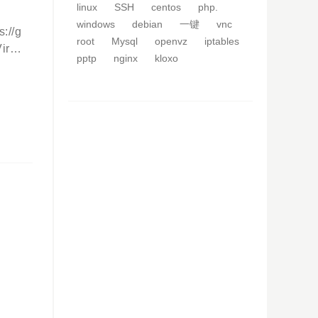
linux
SSH
centos
php.
onn
windows
debian
一键
vnc
ia
//g
root
Mysql
openvz
iptables
ad h
rtu
pptp
nginx
kloxo
oad h
://
MSC
SCP一
anel