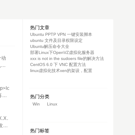
热门文章
Ubuntu PPTP VPN 一键安装脚本
ubuntu 文件及目录权限设定
Ubuntu解压命令大全
部署Linux下OpenVZ虚拟化服务器
个动
xxx is not in the sudoers file的解决方法
CentOS 6.0 下 VNC 配置方法
执
linux虚拟化技术xen的架设，配置
（以上两
ion
>lc
再执
热门分类
出li
Win
Linux
远程
。默认
.X.
录文
这发生
热门标签
.]说
你尝