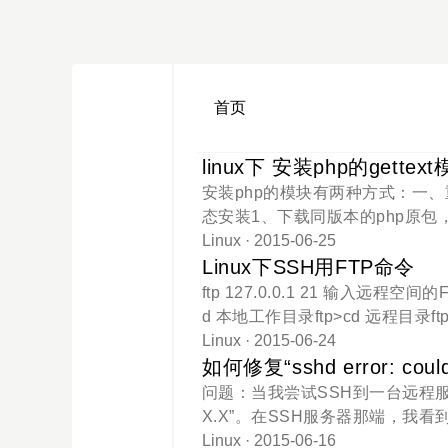
首页
linux下 安装php的gettex
安装php的模块有两种方式：一、重新
态安装1、下载同版本的php原包，
行：/usr/local/php/bin/phpize./c
Linux
· 2015-06-25
个命令的路径根据自己系统情况而定）makem
Linux下SSH用FTP命令
= "gettext.so"重启php即可
ftp 127.0.0.1 21 输入远
d 本地工作目录ftp>cd 远程目录f
行一次即可关闭ftp>mput 文件FT
Linux
· 2015-06-24
nux中ftp命令参数。FTP> c
如何修复“sshd error: could 
文档复制到本地电脑。格式：get remot
问题：当我尝试SSH到一台远程服务器时，
情况下，工作目录是启动linux中ftp命
X.X”。在SSH服务器那端，我看到这样的错误
档和子目录的缩写列表。FTP >mdelet
了什么问题，我怎样才能修复该错
Linux
· 2015-06-16