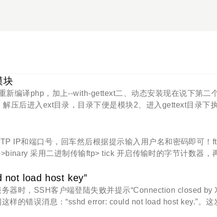
t模块
编译php，加上--with-gettext二、动态安装现在说下第二
解压后进入ext目录，目录下便是模块2、进入gettext目录下
onfigure --with-php-config=/usr/local/php/bin/php-config
ake install3、在php.ini里添加上gettext.soextens
程空间的FTP IP和端口号，回车然后根据提示输入用户名和密码即可！ftp
tp>binary 采用二进制传输ftp> tick 开启传输时的字节计数器，
P> bye（或by） 结束和远程电脑的linux中ftp命令参数会话并退
d 更改远程电脑上的工作目录。FTP> get 使用当前文档转换类型将
not load host key”
e-file [local-file]FTP >lcd 更改本地电脑上的工作目录
SSH客户端登陆失败并提示“Connection closed by X
令参数的目录。格式：lcd [directory]FTP >ls 显示远程目
消息：“sshd error: could not load host key.”。
e 删除远程电脑上的文档。格式：mdelete remote-files [ ..
误？该SSH连接错误的详细症状如下。SSH客户端方面：当