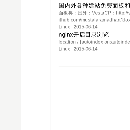
明：remote-files 指定要删除的远
试SSH到一台远程主机时，你没有
国内外各种建站免费面板
ection closed by X.X
面板类：国外：VestaCP：http://
n/Ubuntu上，/var/log/auth.log）。O
ithub.com/mustafaramadh
ost key: /etc/ssh/ssh_host_rsa_k
almin：http://www.webmin.c
Linux
· 2015-06-14
ost key: /etc/ssh/ssh_host_dsa
github.com/dclardy64/ISP
nginx开启目录浏览
P：http://i-mscp.net/ （简单
location / {autoindex on;autoind
样来自Ispconfig，自带中文）Ajent
Linux
· 2015-06-14
(sentora)：http://www.zpanel