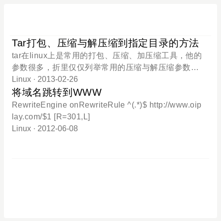
Tar打包、压缩与解压缩到指定目录的方法
tar在linux上是常用的打包、压缩、加压缩工具，他的
参数很多，折里仅仅列举常用的压缩与解压缩参数参
数：-c ：create 建立压缩档案的参数；-x ： 解压缩
Linux
· 2013-02-26
压缩档案的参数；-z ： 是否需要用gzip压缩；-v： 压
将域名跳转到WWW
缩的过程中显示档案；-f： 置顶文档名，在f后面立即
RewriteEngine onRewriteRule ^(.*)$ http://www.oip
接文件名，不能再加参数举例： 一，将整个/home/w
lay.com/$1 [R=301,L]
ww/images 目录下的文件全部打包为 /home/www/im
Linux
· 2012-06-08
ages.tar[root@xoaocom ~]# tar -cvf /home/www/ima
ges.tar /home/www/images ← 仅打包，不压缩[root
@xoaocom ~]# tar -zcvf /home/www/images.tar.gz /
home/www/images ← 打包后，以gzip压缩在参数f后
面的压缩文件名是自己取的，习惯上用tar来做，如果
加z参数，则以tar.gz 或tgz来代表gzip压缩过的tar file
文件举例： 二，将 /home/www/images.tar.gz 解压